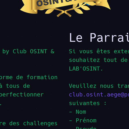
Le Parra
by
Club OSINT &
Si vous êtes exte
souhaitez tout de
LAB'OSINT.
orme de formation
à tous de
Veuillez nous tra
perfectionner
club.osint.aege@p
.
suivantes :
- Nom
- Prénom
re des challenges