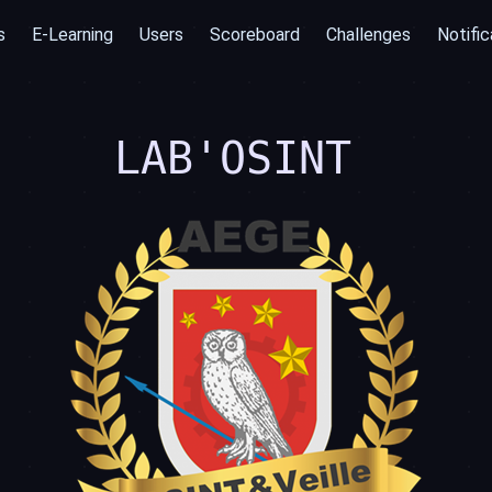
s
E-Learning
Users
Scoreboard
Challenges
Notific
LAB'OSINT
͏͏