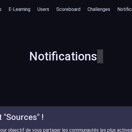
s
E-Learning
Users
Scoreboard
Challenges
Notific
Notifications
͏͏
 "Sources" !
pour objectif de vous partager les communautés les plus actives 